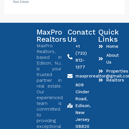
Real Estate
MaxPro
Conatct
Quick
Realtors
Us
Links
MaxPro
+1
Home
Realtors,
(732)
About
based in
812-
Us
Edison, NJ,
1377
is your
Properties
trusted
maxprorealtor@gmail.c
partner in
Realtors
609
real estate.
Our
Cinder
experienced
Road,
team is
Edison,
committed
New
to
Jersey
providing
exceptional
08820