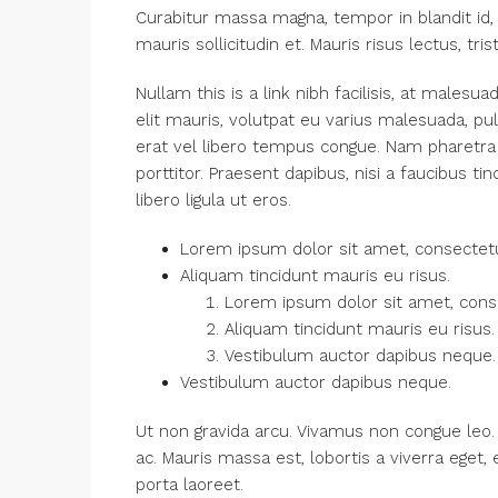
Curabitur massa magna, tempor in blandit id, 
mauris sollicitudin et. Mauris risus lectus, tris
Nullam this is a link nibh facilisis, at malesu
elit mauris, volutpat eu varius malesuada, pulvi
erat vel libero tempus congue. Nam pharetra
porttitor. Praesent dapibus, nisi a faucibus 
libero ligula ut eros.
Lorem ipsum dolor sit amet, consectetue
Aliquam tincidunt mauris eu risus.
Lorem ipsum dolor sit amet, consec
Aliquam tincidunt mauris eu risus.
Vestibulum auctor dapibus neque.
Vestibulum auctor dapibus neque.
Ut non gravida arcu. Vivamus non congue leo. 
ac. Mauris massa est, lobortis a viverra eget
porta laoreet.