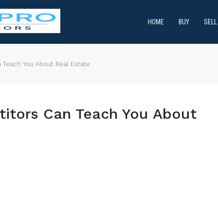
HOME
BUY
SELL
n Teach You About Real Estate
titors Can Teach You About