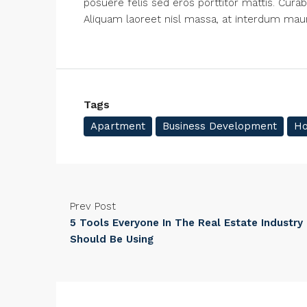
posuere felis sed eros porttitor mattis. Curab
Aliquam laoreet nisl massa, at interdum mauris
Tags
Apartment
Business Development
Ho
Prev Post
5 Tools Everyone In The Real Estate Industry
Should Be Using