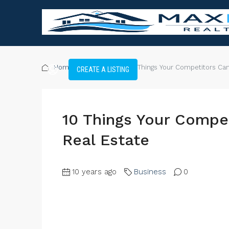
Home
Business
10 Things Your Competitors Ca
CREATE A LISTING
10 Things Your Compe
Real Estate
10 years ago
Business
0