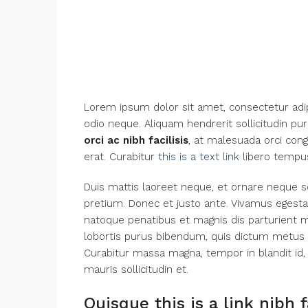
Lorem ipsum dolor sit amet, consectetur adipi
odio neque. Aliquam hendrerit sollicitudin p
orci ac nibh facilisis
, at malesuada orci cong
erat. Curabitur
this is a text link
libero tempu
Duis mattis laoreet neque, et ornare neque so
pretium. Donec et justo ante. Vivamus egest
natoque penatibus et magnis dis parturient mo
lobortis purus bibendum, quis dictum metus ma
Curabitur massa magna, tempor in blandit id, 
mauris sollicitudin et.
Quisque this is a link nibh 