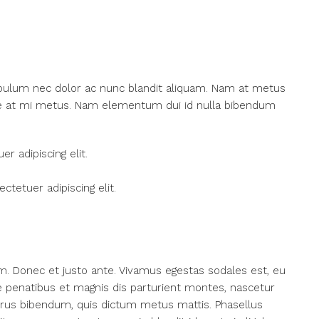
tibulum nec dolor ac nunc blandit aliquam. Nam at metus
sce at mi metus. Nam elementum dui id nulla bibendum
r adipiscing elit.
tetuer adipiscing elit.
m. Donec et justo ante. Vivamus egestas sodales est, eu
penatibus et magnis dis parturient montes, nascetur
s purus bibendum, quis dictum metus mattis. Phasellus