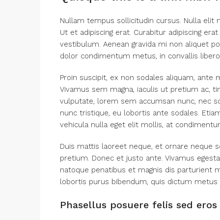
Nullam tempus sollicitudin cursus. Nulla elit 
Ut et adipiscing erat. Curabitur adipiscing e
vestibulum. Aenean gravida mi non aliquet port
dolor condimentum metus, in convallis libero 
Proin suscipit, ex non sodales aliquam, ante m
Vivamus sem magna, iaculis ut pretium ac, t
vulputate, lorem sem accumsan nunc, nec scel
nunc tristique, eu lobortis ante sodales. Etiam
vehicula nulla eget elit mollis, at condimentu
Duis mattis laoreet neque, et ornare neque so
pretium. Donec et justo ante. Vivamus egest
natoque penatibus et magnis dis parturient mo
lobortis purus bibendum, quis dictum metus 
Phasellus posuere felis sed eros 