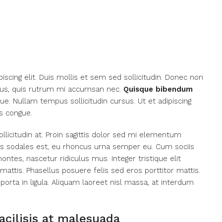
scing elit. Duis mollis et sem sed sollicitudin. Donec non
urus, quis rutrum mi accumsan nec.
Quisque bibendum
ue. Nullam tempus sollicitudin cursus. Ut et adipiscing
s congue.
llicitudin at. Proin sagittis dolor sed mi elementum
as sodales est, eu rhoncus urna semper eu. Cum sociis
ntes, nascetur ridiculus mus. Integer tristique elit
ttis. Phasellus posuere felis sed eros porttitor mattis.
porta in ligula. Aliquam laoreet nisl massa, at interdum
facilisis at malesuada