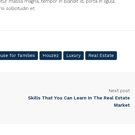
itur massa magna, tempor in blandit id, porta in ligula.
 sollicitudin et.
use for families
Houzez
Luxury
Real Estate
Next post
Skills That You Can Learn In The Real Estate
Market