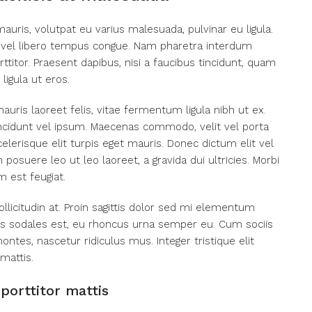
mauris, volutpat eu varius malesuada, pulvinar eu ligula.
rat vel libero tempus congue. Nam pharetra interdum
titor. Praesent dapibus, nisi a faucibus tincidunt, quam
ligula ut eros.
auris laoreet felis, vitae fermentum ligula nibh ut ex.
incidunt vel ipsum. Maecenas commodo, velit vel porta
erisque elit turpis eget mauris. Donec dictum elit vel
 posuere leo ut leo laoreet, a gravida dui ultricies. Morbi
m est feugiat.
llicitudin at. Proin sagittis dolor sed mi elementum
as sodales est, eu rhoncus urna semper eu. Cum sociis
ntes, nascetur ridiculus mus. Integer tristique elit
mattis.
porttitor mattis